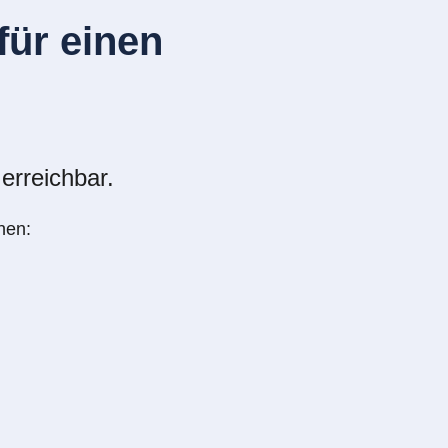
ür einen
erreichbar.
nen: